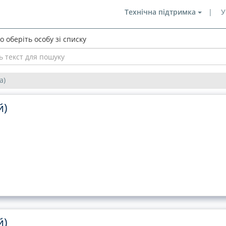
|
Технічна підтримка
У
 оберіть особу зі списку
а)
й)
й)