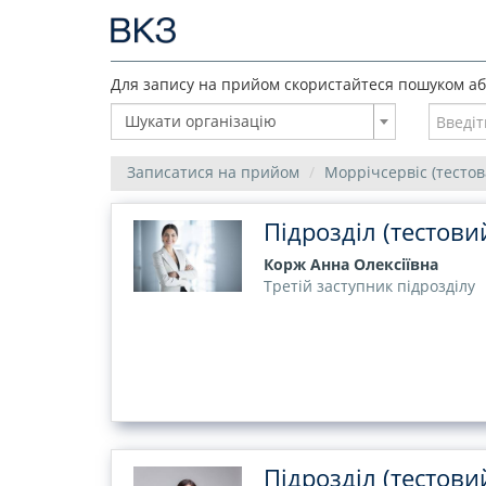
Для запису на прийом скористайтеся пошуком або
Шукати організацію
Записатися на прийом
Моррічсервіс (тестов
Підрозділ (тестови
Корж Анна Олексіївна
Третій заступник підрозділу
Підрозділ (тестови